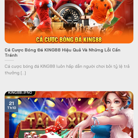
Cá Cược Bóng Đá KING88 Hiệu Quả Và Những Lỗi Cần
Tránh
Cá cược bóng đá KING88 luôn hấp dẫn người chơi bởi tỷ lệ trả
thưởng [...]
21
Th10