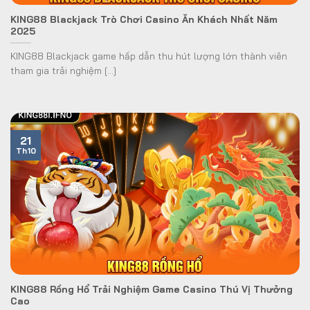
KING88 Blackjack Trò Chơi Casino Ăn Khách Nhất Năm
2025
KING88 Blackjack game hấp dẫn thu hút lượng lớn thành viên
tham gia trải nghiệm [...]
21
Th10
KING88 Rồng Hổ Trải Nghiệm Game Casino Thú Vị Thưởng
Cao