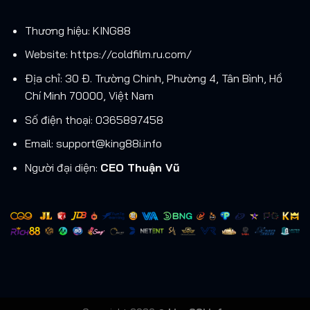
Thương hiệu: KING88
Website: https://coldfilm.ru.com/
Địa chỉ:
30 Đ. Trường Chinh, Phường 4, Tân Bình, Hồ
Chí Minh 70000, Việt Nam
Số điện thoại:
0365897458
Email:
support@king88i.info
Người đại diện:
CEO Thuận Vũ