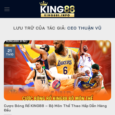
Chuyển
đến
nội
dung
LƯU TRỮ CỦA TÁC GIẢ:
CEO THUẬN VŨ
21
Th10
Cược Bóng Rổ KING88 – Bộ Môn Thể Thao Hấp Dẫn Hàng
Đầu