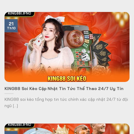
21
Th10
KING88 Soi Kèo Cập Nhật Tin Tức Thể Thao 24/7 Uy Tín
KING88 soi kèo tổng hợp tin tức chính xác cập nhật 24/7 từ đội
ngũ [...]