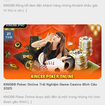
KING88 Rồng Hổ đem đến khách hàng những khoảnh khắc giải
trí thú vị với [...]
21
Th10
KING88 Poker Online Trải Nghiệm Game Casino Đỉnh Cảo
2025
KING88 Poker Online được biết đến là một trong những trò chơi
được yêu thích [...]