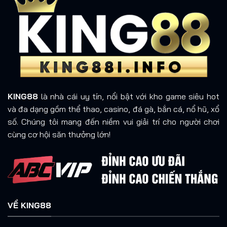
KING88
là nhà cái uy tín, nổi bật với kho game siêu hot
và đa dạng gồm thể thao, casino, đá gà, bắn cá, nổ hũ, xổ
số. Chúng tôi mang đến niềm vui giải trí cho người chơi
cùng cơ hội săn thưởng lớn!
VỀ KING88