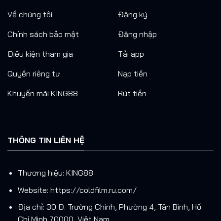
Về chúng tôi
Đăng ký
Chính sách bảo mật
Đăng nhập
Điều kiện tham gia
Tải app
Quyền riêng tư
Nạp tiền
Khuyến mãi KING88
Rút tiền
THÔNG TIN LIÊN HỆ
Thương hiệu: KING88
Website: https://coldfilm.ru.com/
Địa chỉ:
30 Đ. Trường Chinh, Phường 4, Tân Bình, Hồ
Chí Minh 70000, Việt Nam