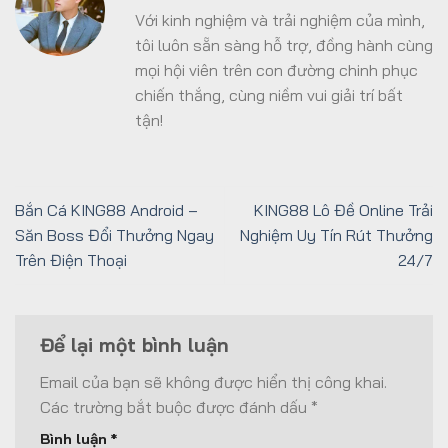
Với kinh nghiệm và trải nghiệm của mình,
tôi luôn sẵn sàng hỗ trợ, đồng hành cùng
mọi hội viên trên con đường chinh phục
chiến thắng, cùng niềm vui giải trí bất
tận!
Bắn Cá KING88 Android –
KING88 Lô Đề Online Trải
Săn Boss Đổi Thưởng Ngay
Nghiệm Uy Tín Rút Thưởng
Trên Điện Thoại
24/7
Để lại một bình luận
Email của bạn sẽ không được hiển thị công khai.
Các trường bắt buộc được đánh dấu
*
Bình luận
*