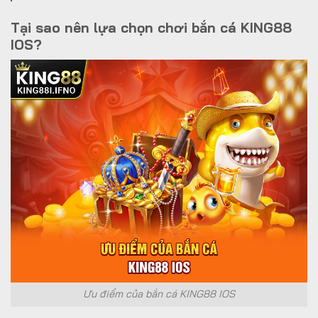
Tại sao nên lựa chọn chơi bắn cá KING88
IOS?
Ưu điểm của bắn cá KING88 IOS