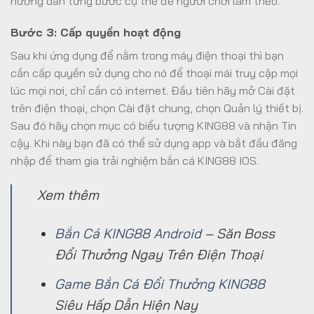
hướng dẫn từng bước cụ thể để người chơi làm theo.
Bước 3: Cấp quyền hoạt động
Sau khi ứng dụng để nằm trong máy điện thoại thì bạn
cần cấp quyền sử dụng cho nó để thoại mái truy cập mọi
lúc mọi nơi, chỉ cần có internet. Đầu tiên hãy mở Cài đặt
trên điện thoại, chọn Cài đặt chung, chọn Quản lý thiết bị.
Sau đó hãy chọn mục có biểu tượng KING88 và nhận Tin
cậy. Khi này bạn đã có thể sử dụng app và bắt đầu đăng
nhập để tham gia trải nghiệm bắn cá KING88 IOS.
Xem thêm
Bắn Cá KING88 Android
– Săn Boss
Đổi Thưởng Ngay Trên Điện Thoại
Game Bắn Cá Đổi Thưởng KING88
Siêu Hấp Dẫn Hiện Nay