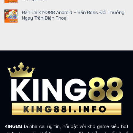
Bắn Cá KING88 Android – Săn Boss Đổi Thưởng
Ngay Trên Điện Thoại
KING88
là nhà cái uy tín, nổi bật với kho game siêu hot