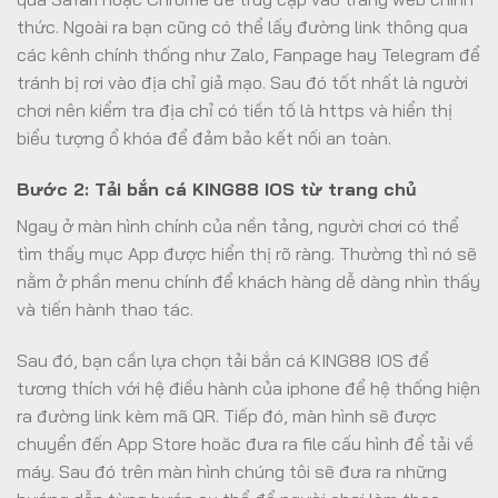
thức. Ngoài ra bạn cũng có thể lấy đường link thông qua
các kênh chính thống như Zalo, Fanpage hay Telegram để
tránh bị rơi vào địa chỉ giả mạo. Sau đó tốt nhất là người
chơi nên kiểm tra địa chỉ có tiền tố là https và hiển thị
biểu tượng ổ khóa để đảm bảo kết nối an toàn.
Bước 2: Tải bắn cá KING88 IOS từ trang chủ
Ngay ở màn hình chính của nền tảng, người chơi có thể
tìm thấy mục App được hiển thị rõ ràng. Thường thì nó sẽ
nằm ở phần menu chính để khách hàng dễ dàng nhìn thấy
và tiến hành thao tác.
Sau đó, bạn cần lựa chọn tải bắn cá KING88 IOS để
tương thích với hệ điều hành của iphone để hệ thống hiện
ra đường link kèm mã QR. Tiếp đó, màn hình sẽ được
chuyển đến App Store hoăc đưa ra file cấu hình để tải về
máy. Sau đó trên màn hình chúng tôi sẽ đưa ra những