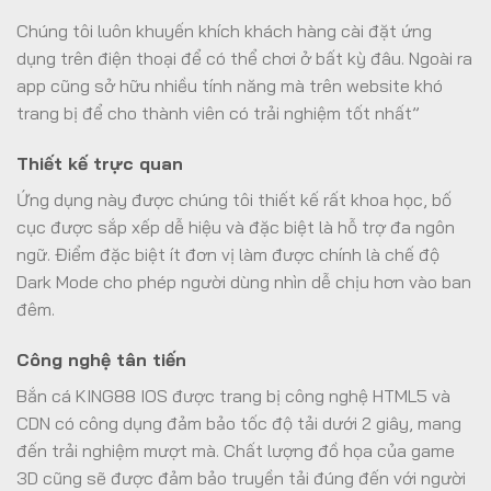
Chúng tôi luôn khuyến khích khách hàng cài đặt ứng
dụng trên điện thoại để có thể chơi ở bất kỳ đâu. Ngoài ra
app cũng sở hữu nhiều tính năng mà trên website khó
trang bị để cho thành viên có trải nghiệm tốt nhất”
Thiết kế trực quan
Ứng dụng này được chúng tôi thiết kế rất khoa học, bố
cục được sắp xếp dễ hiệu và đặc biệt là hỗ trợ đa ngôn
ngữ. Điểm đặc biệt ít đơn vị làm được chính là chế độ
Dark Mode cho phép người dùng nhìn dễ chịu hơn vào ban
đêm.
Công nghệ tân tiến
Bắn cá KING88 IOS được trang bị công nghệ HTML5 và
CDN có công dụng đảm bảo tốc độ tải dưới 2 giây, mang
đến trải nghiệm mượt mà. Chất lượng đồ họa của game
3D cũng sẽ được đảm bảo truyền tải đúng đến với người