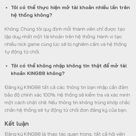
Tôi có thể thực hiện mở tài khoản nhiều lần trên
hệ thống không?
Không. Chúng tôi quy định mỗi thành viên chỉ được tạo
lập duy nhất một tài khoản trên hệ thống. Hành vi tạo
nhiều nick game cùng lúc sẽ bị nghiêm cấm và hệ thống
tự động từ chối.
Tôi có thể không nhập không tin thật để mở tài
khoản KING88 không?
Đăng ký KING88 tất cả các thông tin bạn nhập cần đảm
bảo độ chính xác 100%. Hệ thống sẽ kiểm tra và xác minh
một cách chặt chẽ. Nếu thông tin không trùng khớp chắc
chắn hệ thống sẽ tự động từ chối đơn đăng ký của bạn.
Kết luận
Đăng ký KING88 là thao tác quan trọng, tất cả hội viên