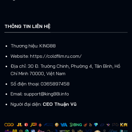
THÔNG TIN LIÊN HỆ
Thương hiệu: KING88
Website: https://coldfilm.ru.com/
Địa chỉ:
30 Đ. Trường Chinh, Phường 4, Tân Bình, Hồ
Chí Minh 70000, Việt Nam
Số điện thoại:
0365897458
Email:
support@king88i.info
Người đại diện:
CEO Thuận Vũ