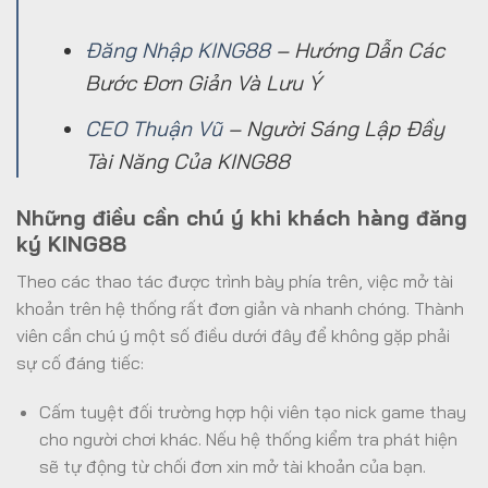
Đăng Nhập KING88
– Hướng Dẫn Các
Bước Đơn Giản Và Lưu Ý
CEO Thuận Vũ
– Người Sáng Lập Đầy
Tài Năng Của KING88
Những điều cần chú ý khi khách hàng đăng
ký KING88
Theo các thao tác được trình bày phía trên, việc mở tài
khoản trên hệ thống rất đơn giản và nhanh chóng. Thành
viên cần chú ý một số điều dưới đây để không gặp phải
sự cố đáng tiếc:
Cấm tuyệt đối trường hợp hội viên tạo nick game thay
cho người chơi khác. Nếu hệ thống kiểm tra phát hiện
sẽ tự động từ chối đơn xin mở tài khoản của bạn.