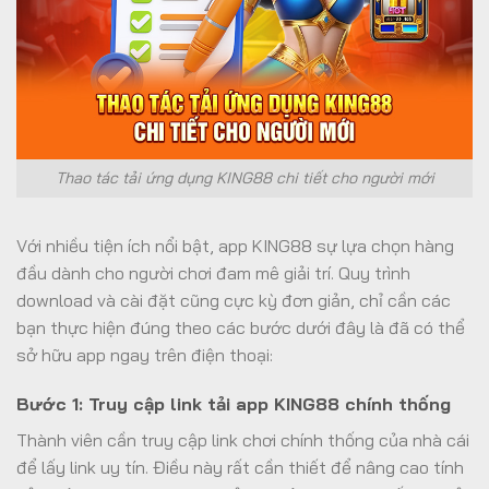
Thao tác tải ứng dụng KING88 chi tiết cho người mới
Với nhiều tiện ích nổi bật, app KING88 sự lựa chọn hàng
đầu dành cho người chơi đam mê giải trí. Quy trình
download và cài đặt cũng cực kỳ đơn giản, chỉ cần các
bạn thực hiện đúng theo các bước dưới đây là đã có thể
sở hữu app ngay trên điện thoại:
Bước 1: Truy cập link tải app KING88 chính thống
Thành viên cần truy cập link chơi chính thống của nhà cái
để lấy link uy tín. Điều này rất cần thiết để nâng cao tính