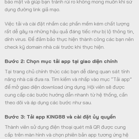
bảo mật và giúp bạn tránh rủi ro không mong muốn khi sử
dụng đường link giả mạo.
Việc tải và cài đặt nhầm các phần mềm kém chất lượng
rất dễ gây ra những hậu quả đáng tiếc như bị lộ thông tin,
dính virus. Để đảm bảo thực hiện thành công các bạn nên
check kỹ domain nhà cái trước khi thực hiện.
Bước 2: Chọn mục tải app tại giao diện chính
Tại trang chủ chính thức các bạn dễ dàng quan sát tính
năng nhà cái đưa ra. Tìm kiếm và nhấp vào mục “Tải app”
để mở giao diện download ứng dụng. Hội viên sẽ được
cung cấp các bước hướng dẫn nhanh từ hệ thống, cần
theo dõi và áp dụng các bước như sau.
Bước 3: Tải app KING88 và cài đặt ủy quyền
Thành viên sử dụng điện thoại quét mã QR được cung
cấp trên màn hình và chọn phiên bản app tương ứng hệ