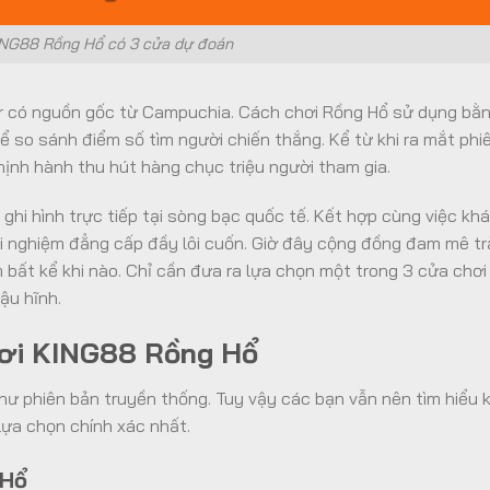
NG88 Rồng Hổ có 3 cửa dự đoán
er có nguồn gốc từ Campuchia. Cách chơi Rồng Hổ sử dụng bằn
ể so sánh điểm số tìm người chiến thắng. Kể từ khi ra mắt phi
hịnh hành thu hút hàng chục triệu người tham gia.
 ghi hình trực tiếp tại sòng bạc quốc tế. Kết hợp cùng việc kh
i nghiệm đẳng cấp đầy lôi cuốn. Giờ đây cộng đồng đam mê tr
 bất kể khi nào. Chỉ cần đưa ra lựa chọn một trong 3 cửa chơi
ậu hĩnh.
chơi KING88 Rồng Hổ
hư phiên bản truyền thống. Tuy vậy các bạn vẫn nên tìm hiểu 
lựa chọn chính xác nhất.
 Hổ