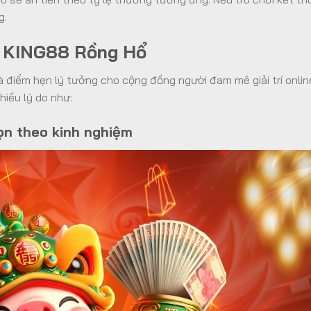
g.
i KING88 Rồng Hổ
là điểm hẹn lý tưởng cho cộng đồng người đam mê giải trí onlin
hiều lý do như:
ọn theo kinh nghiệm