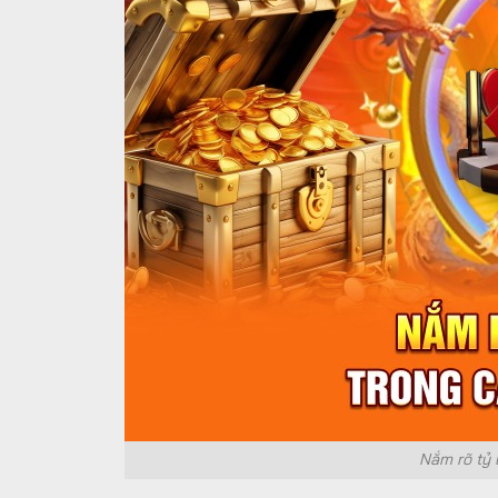
Nắm rõ tỷ 