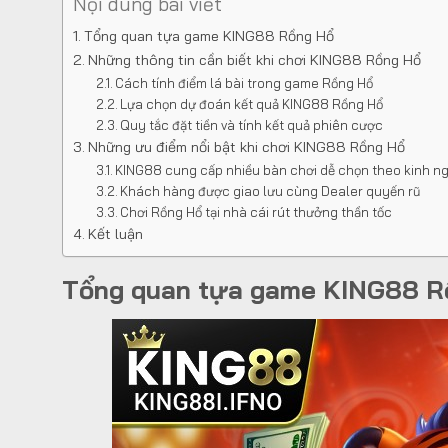
Nội dung bài viết
Tổng quan tựa game KING88 Rồng Hổ
Những thông tin cần biết khi chơi KING88 Rồng Hổ
Cách tính điểm lá bài trong game Rồng Hổ
Lựa chọn dự đoán kết quả KING88 Rồng Hổ
Quy tắc đặt tiền và tính kết quả phiên cược
Những ưu điểm nổi bật khi chơi KING88 Rồng Hổ
KING88 cung cấp nhiều bàn chơi dễ chọn theo kinh n
Khách hàng được giao lưu cùng Dealer quyến rũ
Chơi Rồng Hổ tại nhà cái rút thưởng thần tốc
Kết luận
Tổng quan tựa game KING88 R