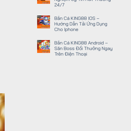
24/7
Bắn Cá KING88 IOS –
Hướng Dẫn Tải Ứng Dụng
Cho Iphone
Bắn Cá KING88 Android –
Săn Boss Đổi Thưởng Ngay
Trên Điện Thoại