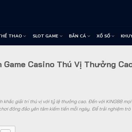
THỂ THAO
SLOT GAME
BẮN CÁ
XỔ SỐ
KHUY
m Game Casino Thú Vị Thưởng Ca
hắc giải trí thú vị với tỷ lệ thưởng cao. Đến với KING88 mọi
chơi đông đảo yên tâm kiếm tiền mỗi ngày. Để trải nghiệm trò