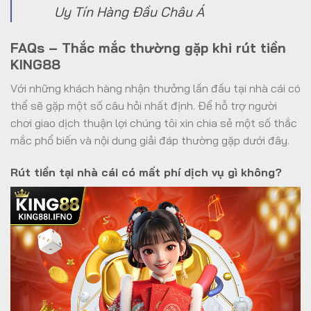
Uy Tín Hàng Đầu Châu Á
FAQs – Thắc mắc thường gặp khi rút tiền
KING88
Với những khách hàng nhận thưởng lần đầu tại nhà cái có
thể sẽ gặp một số câu hỏi nhất định. Để hỗ trợ người
chơi giao dịch thuận lợi chúng tôi xin chia sẻ một số thắc
mắc phổ biến và nội dung giải đáp thường gặp dưới đây.
Rút tiền tại nhà cái có mất phí dịch vụ gì không?