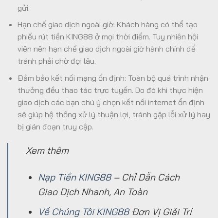
gửi.
Hạn chế giao dịch ngoài giờ: Khách hàng có thể tạo
phiếu rút tiền KING88 ở mọi thời điểm. Tuy nhiên hội
viên nên hạn chế giao dịch ngoài giờ hành chính để
tránh phải chờ đợi lâu.
Đảm bảo kết nối mạng ổn định: Toàn bộ quá trình nhận
thưởng đều thao tác trực tuyến. Do đó khi thực hiện
giao dịch các bạn chú ý chọn kết nối internet ổn định
sẽ giúp hệ thống xử lý thuận lợi, tránh gặp lỗi xử lý hay
bị gián đoạn truy cập.
Xem thêm
Nạp Tiền KING88
– Chỉ Dẫn Cách
Giao Dịch Nhanh, An Toàn
Về Chúng Tôi KING88
Đơn Vị Giải Trí