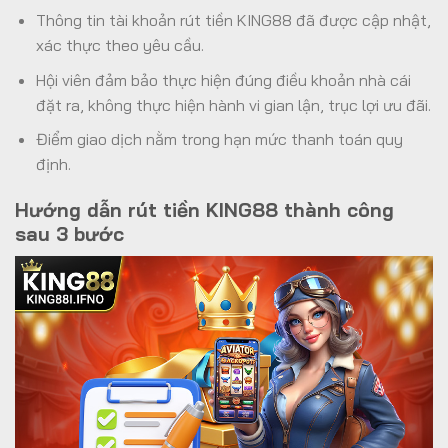
Thông tin tài khoản rút tiền KING88 đã được cập nhật,
xác thực theo yêu cầu.
Hội viên đảm bảo thực hiện đúng điều khoản nhà cái
đặt ra, không thực hiện hành vi gian lận, trục lợi ưu đãi.
Điểm giao dịch nằm trong hạn mức thanh toán quy
định.
Hướng dẫn rút tiền KING88 thành công
sau 3 bước