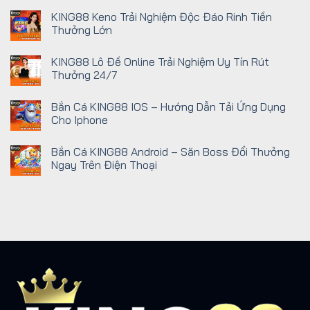
KING88 Keno Trải Nghiệm Độc Đáo Rinh Tiền
Thưởng Lớn
KING88 Lô Đề Online Trải Nghiệm Uy Tín Rút
Thưởng 24/7
Bắn Cá KING88 IOS – Hướng Dẫn Tải Ứng Dụng
Cho Iphone
Bắn Cá KING88 Android – Săn Boss Đổi Thưởng
Ngay Trên Điện Thoại