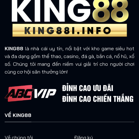
KING88
là nhà cái uy tín, nổi bật với kho game siêu hot
và đa dạng gồm thể thao, casino, đá gà, bắn cá, nổ hũ, xổ
số. Chúng tôi mang đến niềm vui giải trí cho người chơi
cùng cơ hội săn thưởng lớn!
VỀ KING88
Về chúng tôi
Đăng ký