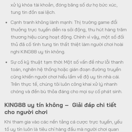
xử lý khóa tài khoản, đóng băng số dư họ bức xúc,
tung tin đồn sai lệch.
Cạnh tranh không lành mạnh: Thị trường game đổi
thưởng trực tuyến diễn ra sôi động, thu hút hàng trăm
thương hiệu cùng hoạt động. Chính vì vậy, một số đối
thủ đã cố tình tung tin thất thiệt làm người chơi hoài
nghi KING88 uy tín không.
Sự cố kỹ thuật tạm thời: Một số vấn đề như lỗi thanh
toán, nghẽn hệ thống hoặc gián đoạn đường truyền
cũng khiến người chơi hiểu lầm về độ uy tín nhà cái.
Trên thực tế, chúng tôi luôn công khai xử lý nhanh
chóng và đền bù thỏa đáng cho mọi sự cố phát sinh.
KING88 uy tín không – Giải đáp chi tiết
cho người chơi
Khi tham gia vào các nền tảng cá cược trực tuyến, yếu
tố uy tín luôn là tiêu chí hàng đầu mà người chơi quan