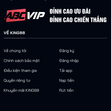
VỀ KING88
Về chúng tôi
Đăng ký
Chính sách bảo mật
Đăng nhập
Điều kiện tham gia
Tải app
Quyền riêng tư
Nạp tiền
Khuyến mãi KING88
Rút tiền