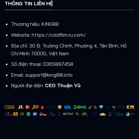
THÔNG TIN LIÊN HỆ
Thương hiệu: KING88
Website: https://coldfilm.ru.com/
Địa chỉ:
30 Đ. Trường Chinh, Phường 4, Tân Bình, Hồ
Chí Minh 70000, Việt Nam
Số điện thoại:
0365897458
Email:
support@king88i.info
Người đại diện:
CEO Thuận Vũ