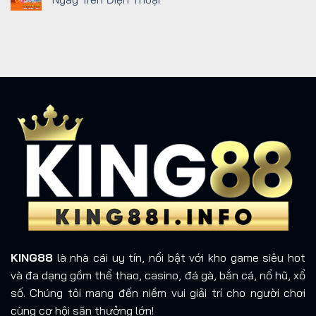
KING88
là nhà cái uy tín, nổi bật với kho game siêu hot
và đa dạng gồm thể thao, casino, đá gà, bắn cá, nổ hũ, xổ
số. Chúng tôi mang đến niềm vui giải trí cho người chơi
cùng cơ hội săn thưởng lớn!