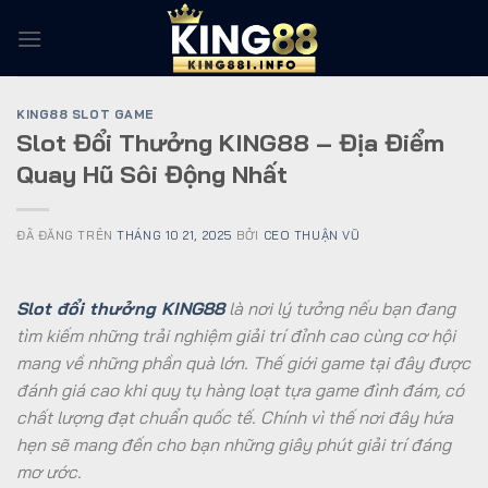
Chuyển
đến
nội
dung
KING88 SLOT GAME
Slot Đổi Thưởng KING88 – Địa Điểm
Quay Hũ Sôi Động Nhất
ĐÃ ĐĂNG TRÊN
THÁNG 10 21, 2025
BỞI
CEO THUẬN VŨ
Slot đổi thưởng KING88
là nơi lý tưởng nếu bạn đang
tìm kiếm những trải nghiệm giải trí đỉnh cao cùng cơ hội
mang về những phần quà lớn. Thế giới game tại đây được
đánh giá cao khi quy tụ hàng loạt tựa game đình đám, có
chất lượng đạt chuẩn quốc tế. Chính vì thế nơi đây hứa
hẹn sẽ mang đến cho bạn những giây phút giải trí đáng
mơ ước.