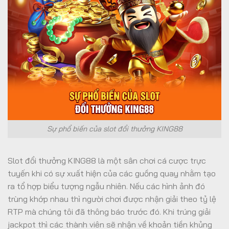
Sự phổ biến của slot đổi thưởng KING88
Slot đổi thưởng KING88 là một sân chơi cá cược trực
tuyến khi có sự xuất hiện của các guồng quay nhằm tạo
ra tổ hợp biểu tượng ngẫu nhiên. Nếu các hình ảnh đó
trùng khớp nhau thì người chơi được nhận giải theo tỷ lệ
RTP mà chúng tôi đã thông báo trước đó. Khi trúng giải
jackpot thì các thành viên sẽ nhận về khoản tiền khủng