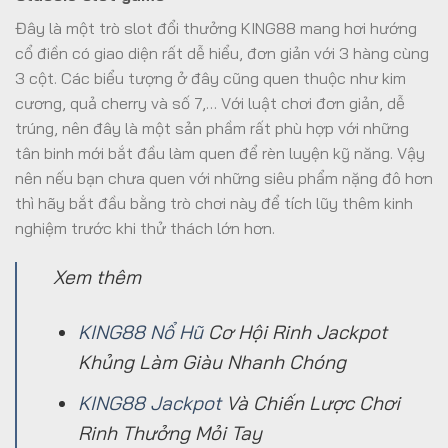
Đây là một trò slot đổi thưởng KING88 mang hơi hướng
cổ điền có giao diện rất dễ hiểu, đơn giản với 3 hàng cùng
3 cột. Các biểu tượng ở đây cũng quen thuộc như kim
cương, quả cherry và số 7,… Với luật chơi đơn giản, dễ
trúng, nên đây là một sản phầm rất phù hợp với những
tân binh mới bắt đầu làm quen để rèn luyện kỹ năng. Vậy
nên nếu bạn chưa quen với những siêu phẩm nặng đô hơn
thì hãy bắt đầu bằng trò chơi này để tích lũy thêm kinh
nghiệm trước khi thử thách lớn hơn.
Xem thêm
KING88 Nổ Hũ
Cơ Hội Rinh Jackpot
Khủng Làm Giàu Nhanh Chóng
KING88 Jackpot
Và Chiến Lược Chơi
Rinh Thưởng Mỏi Tay