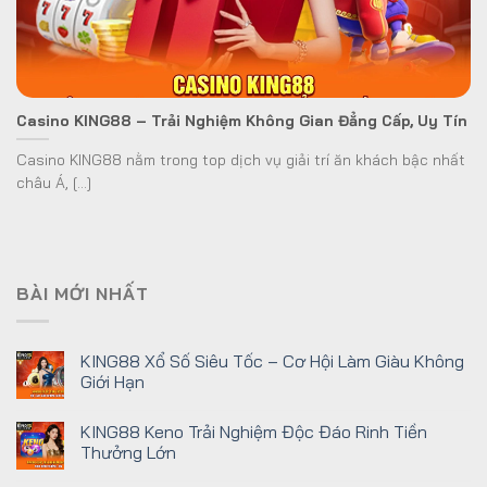
Casino KING88 – Trải Nghiệm Không Gian Đẳng Cấp, Uy Tín
Casino KING88 nằm trong top dịch vụ giải trí ăn khách bậc nhất
châu Á, [...]
BÀI MỚI NHẤT
KING88 Xổ Số Siêu Tốc – Cơ Hội Làm Giàu Không
Giới Hạn
KING88 Keno Trải Nghiệm Độc Đáo Rinh Tiền
Thưởng Lớn