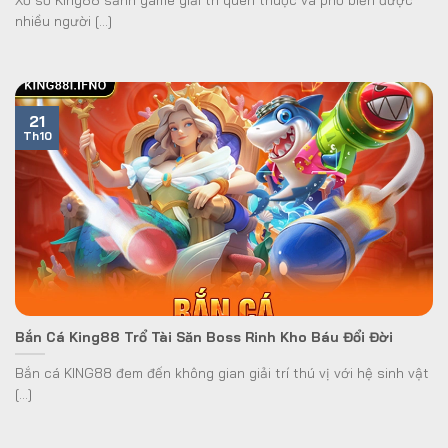
nhiều người [...]
21
Th10
Bắn Cá King88 Trổ Tài Săn Boss Rinh Kho Báu Đổi Đời
Bắn cá KING88 đem đến không gian giải trí thú vị với hệ sinh vật
[...]