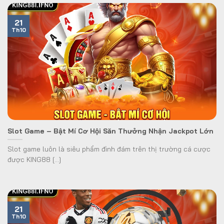
21
Th10
Slot Game – Bật Mí Cơ Hội Săn Thưởng Nhận Jackpot Lớn
Slot game luôn là siêu phẩm đình đám trên thị trường cá cược
được KING88 [...]
21
Th10