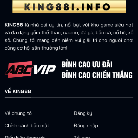
KING88
là nhà cái uy tín, nổi bật với kho game siêu hot
và đa dạng gồm thể thao, casino, đá gà, bắn cá, nổ hũ, xổ
số. Chúng tôi mang đến niềm vui giải trí cho người chơi
cùng cơ hội săn thưởng lớn!
VỀ KING88
Về chúng tôi
Đăng ký
Chính sách bảo mật
Đăng nhập
Điều kiện tham gia
Tải app