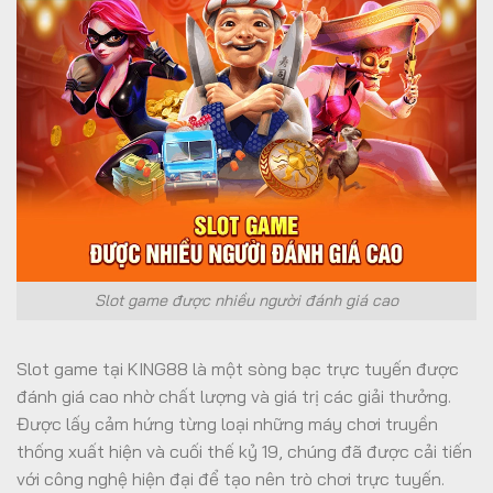
Slot game được nhiều người đánh giá cao
Slot game tại KING88 là một sòng bạc trực tuyến được
đánh giá cao nhờ chất lượng và giá trị các giải thưởng.
Được lấy cảm hứng từng loại những máy chơi truyền
thống xuất hiện và cuối thế kỷ 19, chúng đã được cải tiến
với công nghệ hiện đại để tạo nên trò chơi trực tuyến.