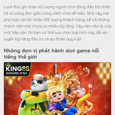
Luck Bull ghi nhận số lượng người chơi đông đảo bởi thiết
kế vô cùng đơn giản cùng cách chơi dễ hiểu. Nhờ vậy mà
phù hợp với rất nhiều đối tượng khách hàng, kể cả những
thành viên mới chưa có nhiều kỹ năng. Vậy nên nếu là vừa
mới tiếp cận thì bạn có thể lựa chọn loại hình này để rèn
luyện kỹ năng đầu tư và dự đoán quy luật.
Những đơn vị phát hành slot game nổi
tiếng thế giới