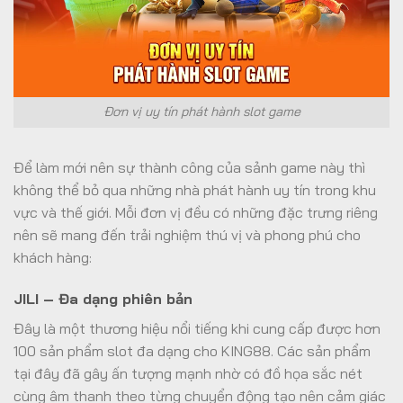
Đơn vị uy tín phát hành slot game
Để làm mới nên sự thành công của sảnh game này thì
không thể bỏ qua những nhà phát hành uy tín trong khu
vực và thế giới. Mỗi đơn vị đều có những đặc trưng riêng
nên sẽ mang đến trải nghiệm thú vị và phong phú cho
khách hàng:
JILI – Đa dạng phiên bản
Đây là một thương hiệu nổi tiếng khi cung cấp được hơn
100 sản phẩm slot đa dạng cho KING88. Các sản phẩm
tại đây đã gây ấn tượng mạnh nhờ có đồ họa sắc nét
cùng âm thanh theo từng chuyển động tạo nên cảm giác