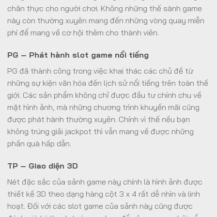
chân thực cho người chơi. Không những thế sành game
này còn thường xuyên mang đến những vòng quay miễn
phí để mang về cơ hội thêm cho thành viên.
PG – Phát hành slot game nổi tiếng
PG đã thành công trong việc khai thác các chủ đề từ
những sự kiện văn hóa đến lịch sử nổi tiếng trên toàn thế
giới. Các sản phẩm không chỉ được đầu tư chính chu về
mặt hình ảnh, mà những chương trình khuyến mãi cũng
được phát hành thường xuyên. Chính vì thế nếu bạn
không trúng giải jackpot thì vẫn mang về được những
phần quà hấp dẫn.
TP – Giao diện 3D
Nét đặc sắc của sảnh game này chính là hình ảnh được
thiết kế 3D theo dạng hàng cột 3 x 4 rất dễ nhìn và linh
hoạt. Đối với các slot game của sảnh này cũng được