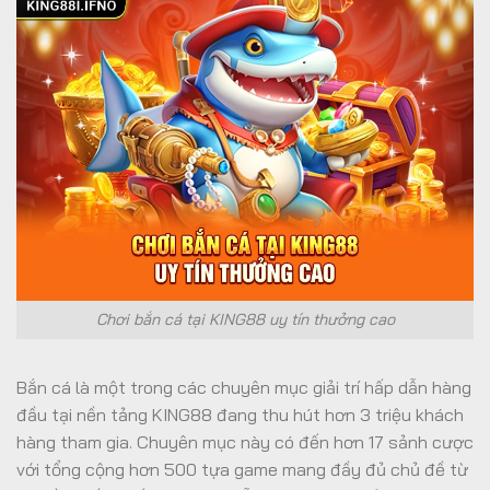
Chơi bắn cá tại KING88 uy tín thưởng cao
Bắn cá là một trong các chuyên mục giải trí hấp dẫn hàng
đầu tại nền tảng KING88 đang thu hút hơn 3 triệu khách
hàng tham gia. Chuyên mục này có đến hơn 17 sảnh cược
với tổng cộng hơn 500 tựa game mang đầy đủ chủ đề từ