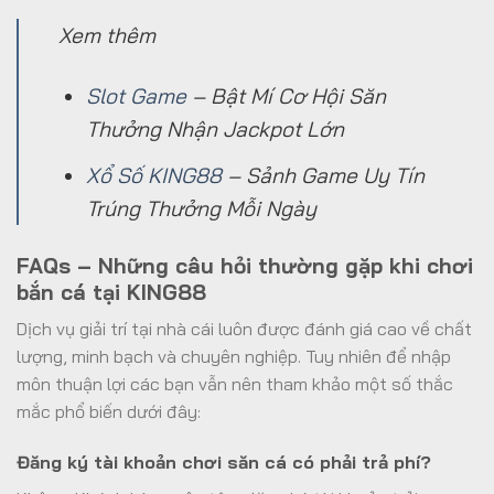
Xem thêm
Slot Game
– Bật Mí Cơ Hội Săn
Thưởng Nhận Jackpot Lớn
Xổ Số KING88
– Sảnh Game Uy Tín
Trúng Thưởng Mỗi Ngày
FAQs – Những câu hỏi thường gặp khi chơi
bắn cá tại KING88
Dịch vụ giải trí tại nhà cái luôn được đánh giá cao về chất
lượng, minh bạch và chuyên nghiệp. Tuy nhiên để nhập
môn thuận lợi các bạn vẫn nên tham khảo một số thắc
mắc phổ biến dưới đây:
Đăng ký tài khoản chơi săn cá có phải trả phí?