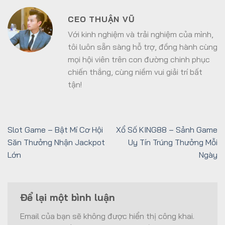
CEO THUẬN VŨ
Với kinh nghiệm và trải nghiệm của mình,
tôi luôn sẵn sàng hỗ trợ, đồng hành cùng
mọi hội viên trên con đường chinh phục
chiến thắng, cùng niềm vui giải trí bất
tận!
Slot Game – Bật Mí Cơ Hội
Xổ Số KING88 – Sảnh Game
Săn Thưởng Nhận Jackpot
Uy Tín Trúng Thưởng Mỗi
Lớn
Ngày
Để lại một bình luận
Email của bạn sẽ không được hiển thị công khai.