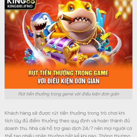
Rút tiền thưởng trong game với điều kiện đơn giản
Khách hàng sẽ được rút tiền thưởng trong trò chơi khi
tích lũy đủ điểm thưởng theo quy định và hoàn thành đủ
doanh thu. Nhà cái hỗ trợ giao dịch 24/7 nên mọi người có
thể tạo phiếu nhận thưởng bất kể khi nào. Thông thường