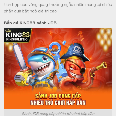
tích hợp các vòng quay thưởng ngẫu nhiên mang lại nhiều
phần quà bất ngờ giá trị cao.
Bắn cá KING88 sảnh JDB
Sảnh JDB cung cấp nhiều trò chơi hấp dẫn