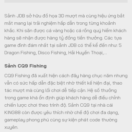
Sảnh JDB sở hữu đồ họa 3D mượt mà cùng hiệu ứng bắt
mắt mang lại trải nghiệm hấp dẫn trong từng khoảnh
khắc. Khi săn được cá vàng hoặc cá rồng quý hiếm khách
hàng sẽ nhận được hàng tỷ đồng tiền thưởng. Các tựa
game đình đám nhất tại sảnh JDB có thể kể đến như: 5
Dragon Fishing, Disco Fishing, Hải Huyền Thoại,…
Sảnh CQ9 Fishing
CQ9 Fishing đã xuất hiện cách đây hàng chục năm nhưng
vẫn có sức hấp dẫn đặc biệt nhờ thiết kế hiện đại, thao
tác mượt mà cùng lối chơi dễ tiếp cận. Hệ số thưởng
trong game khá ổn định giúp khách hàng dễ điều chỉnh
chiến lược chơi theo trình độ. Sảnh CQ9 tại nhà cái
KING88 còn được yêu thích nhờ chế độ chơi đa dạng,
gameplay phong phú cùng sự kiện phát code thường
xuyên.